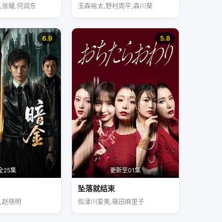
,张耀,何润东
玉森裕太,野村周平,森川葵
6.9
5.8
全25集
更新至01集
坠落就结束
,赵晓明
佐津川爱美,篠田麻里子