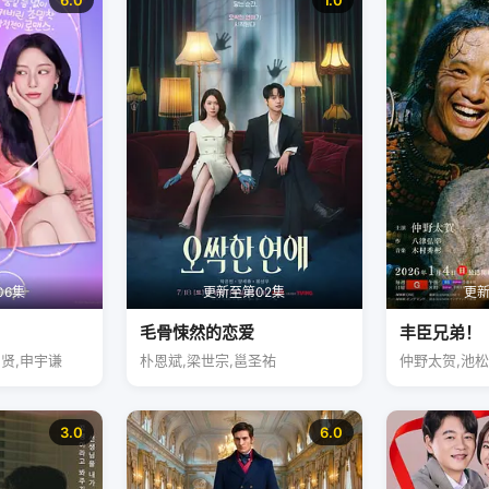
6.0
1.0
06集
更新至第02集
更新
毛骨悚然的恋爱
丰臣兄弟！
昭贤,申宇谦
朴恩斌,梁世宗,邕圣祐
仲野太贺,池
3.0
6.0