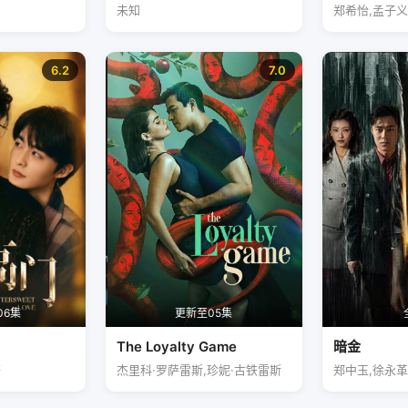
未知
郑希怡,孟子义
6.2
7.0
06集
更新至05集
The Loyalty Game
暗金
轩
杰里科·罗萨雷斯,珍妮·古铁雷斯
郑中玉,徐永革