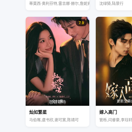
蒂莫西·奥利芬特,雷吉娜·赫尔,詹妮弗·加纳
沈绿猗,陆景行
7.9
全32集
更新至第
灿如繁星
嫁入高门
马伯骞,虞书欣,谢可寅,陈靖可
管栎,闫睿豪,李珏