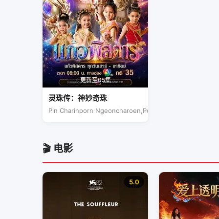
更新至05集
灵珠传：神妙奇珠
Pin Charinporn Ngeoncharoen,Pol Poonpat
🎬 电影
5.0