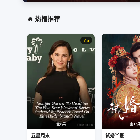
🔥 热播推荐
7.5
全8集
全15
五星周末
试婚丫鬟