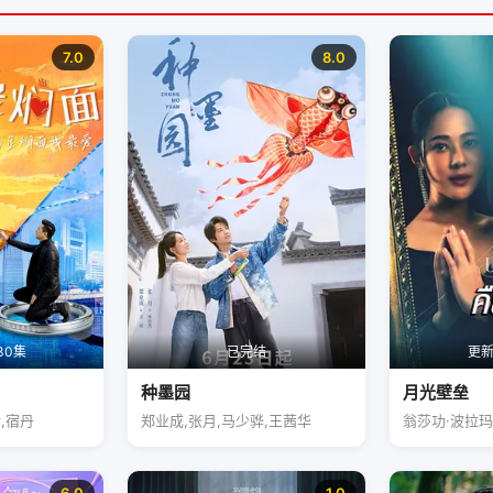
7.0
8.0
30集
已完结
更新
种墨园
月光壁垒
,宿丹
郑业成,张月,马少骅,王茜华
翁莎功·波拉玛