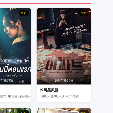
2.0
3.0
至第07集
更新至第04集
公寓黑风暴
塔功,安雅琳·堤拉塔南帕
池晟,河允庆,朴炳垠,文素利