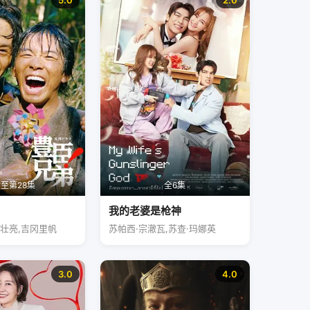
5.0
2.0
至第28集
全6集
我的老婆是枪神
松壮亮,吉冈里帆
苏帕西·宗澈瓦,苏查·玛娜英
3.0
4.0