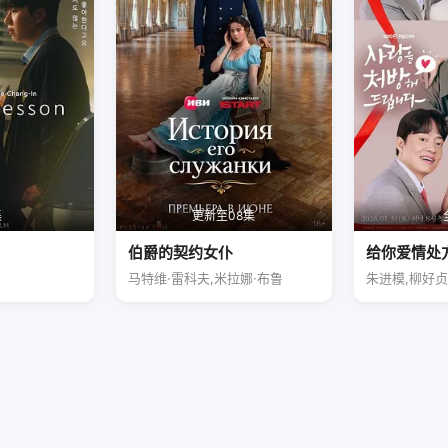
集
更新至08集
伯爵的契约女仆
给你爱情处
马特维·雷科夫,米拉娜·布鲁
朱进模,柳好贞