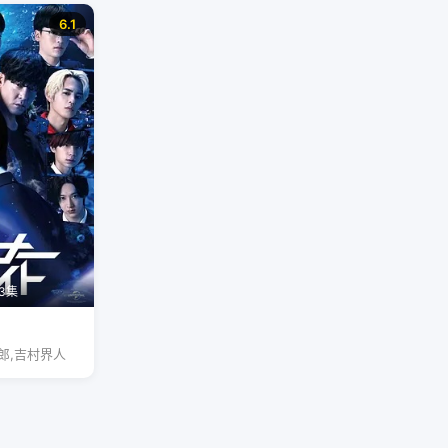
6.1
3集
郎,吉村界人