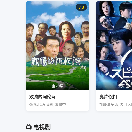
7.3
全20集
更新至0
欢腾的阿伦河
亮片假饵
张兆北,方晓莉,张惠中
加藤清史郎,骏河太
📺 电视剧