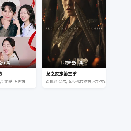
全50集
更新至05集
方
龙之家族第三季
,金炯默,陈世妍
杰佛逊·豪尔,汤米·弗拉纳根,水野索诺娅