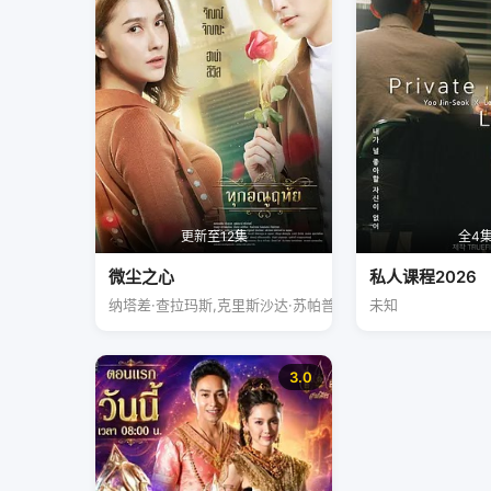
更新至12集
全4
微尘之心
私人课程2026
纳塔差·查拉玛斯,克里斯沙达·苏帕普洛姆
未知
3.0