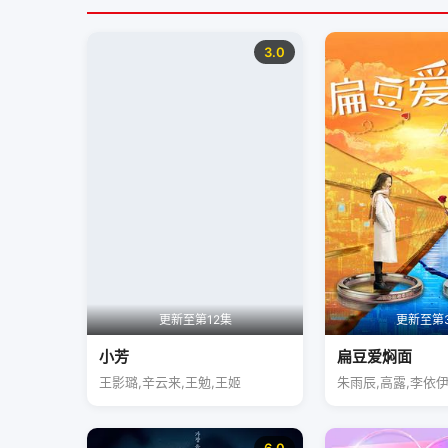
3.0
更新至第12集
更新至第
小芳
扁豆爱焖面
王影璐,辛云来,王勉,王姬
朱雨辰,高露,李依伊