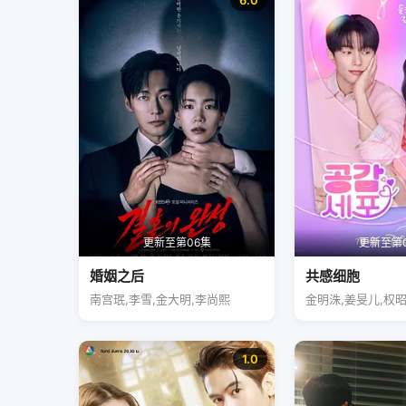
6.0
更新至第06集
更新至第
婚姻之后
共感细胞
南宫珉,李雪,金大明,李尚熙
金明洙,姜旻儿,权
1.0